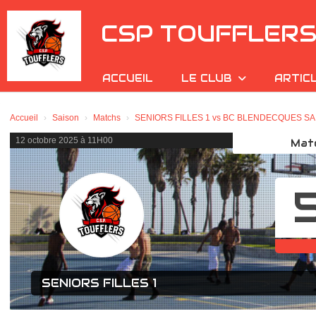
Panneau de gestion des cookies
CSP TOUFFLER
ACCUEIL
LE CLUB
ARTIC
Accueil
Saison
Matchs
SENIORS FILLES 1 vs BC BLENDECQUES SAI
12 octobre 2025 à 11H00
Mat
5
SENIORS FILLES 1